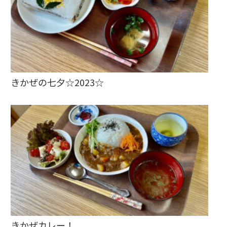
きかぜの七夕☆2023☆
きかぜカレー！