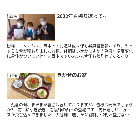
(笑)さて、今回は佐賀県白石町のれんこん！白石開発さん（...
2022年を振り返って…
未分類
皆様、こんにちは。西木です先週は佐世保も暴風雪警報があり、うっ
すらと雪が積もりました皆様、体調はいかかですか？急激な温度変化
に身体がついていけない西木ですいよいよ今年も残りわずかとなりま
したね2022年の漢字も発表され、今年は…「戦」でした...
きかぜのお盆
未分類
処暑の候、まだまだ暑さは続いておりますが、皆様お元気でしょう
か❓ 前回に引き続き、看護師の西木の登場です 先日嬉しいニュー
スが飛び込んできました 大谷翔平選手が2桁勝利・2桁本塁打なん
と104年ぶりの偉業達成ですそして夏の甲子園長崎海星高...