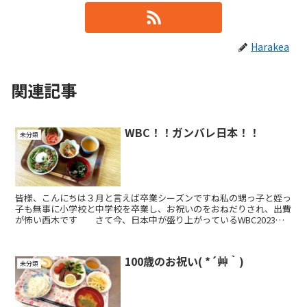
Harakea
関連記事
WBC！！ガンバレ日本！！
未分類
皆様、こんにちは３月と言えば卒業シーズンですね私の甥っ子と姪っ
子も無事に小学校と中学校を卒業し、お祝いのをおねだりされ、出費
が怖い西木です さて今、日本中が盛り上がっているWBC2023日
本は全勝で準決勝まで来ましたね～そして大谷翔平選手...
100歳のお祝い( *´艸｀)
未分類