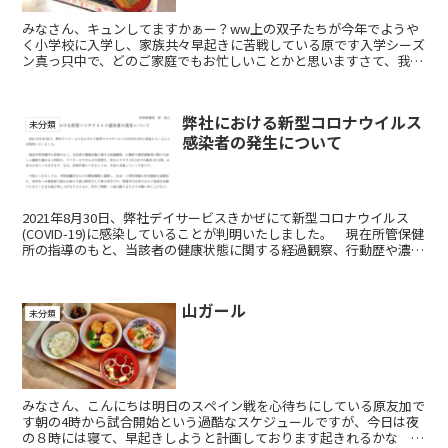
みなさん、キュンしてますかぁー？ww上の双子たちが今年でようや
く小学校に入学し、家族共々早起きに苦戦している原です入学シーズ
ン真っ只中で、どのご家庭でもお忙しいことかと思いますさて、我が
きかぜでは、なんと2人目の100歳の方が誕生しました今...
弊社における新型コロナウイルス
未分類
感染者の発生について
2021年8月30日、弊社デイサービスきかぜにて新型コロナウイルス
(COVID-19)に感染していることが判明いたしました。 現在所管保健
所の指導のもと、当該者の健康状態に関する経過観察、行動歴や濃厚
接触者に関する詳しい調査を進めると同時に...
山ガール
未分類
みなさん、こんにちは明日のスペイン戦を心待ちにしている原友加で
す朝の4時から試合開始という過酷なスケジュールですが、今日は夜
の８時には寝て、早起きしようと計画しております起きれるかな